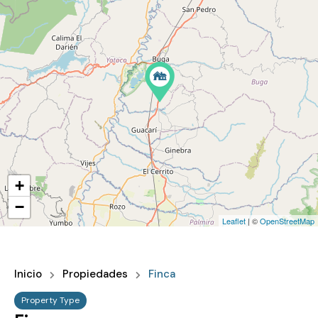
+
−
Leaflet
| ©
OpenStreetMap
Inicio
Propiedades
Finca
Property Type