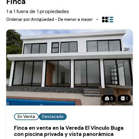
Finca
1
a
1
fuera de
1
propiedades
Ordenar por:
Antigüedad - De menor a mayor
5
1
En Venta
Destacado
Finca en venta en la Vereda El Vínculo Buga
con piscina privada y vista panorámica