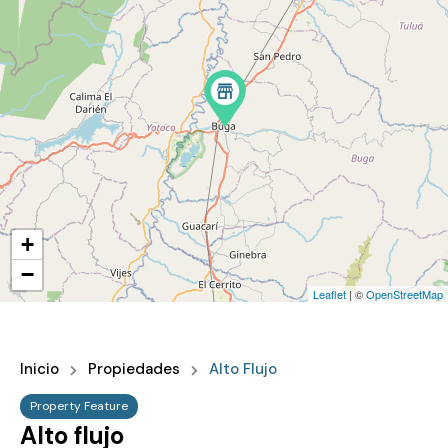
+
−
Leaflet
| ©
OpenStreetMap
Inicio
Propiedades
Alto Flujo
Property Feature
Alto flujo