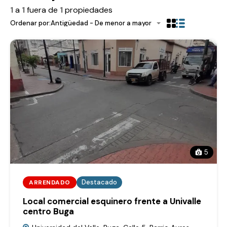
1
a
1
fuera de
1
propiedades
Ordenar por:
Antigüedad - De menor a mayor
5
Destacado
ARRENDADO
Local comercial esquinero frente a Univalle
centro Buga