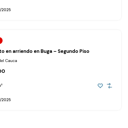
1/2025
o en arriendo en Buga – Segundo Piso
del Cauca
00
²
1/2025