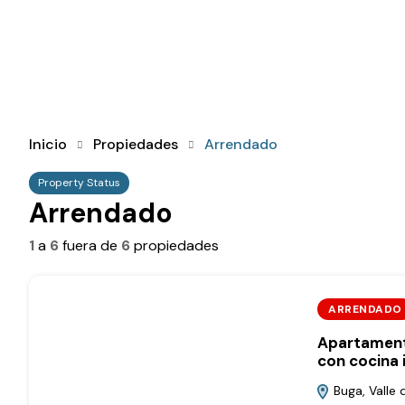
Inicio
Propiedades
Arrendado
Property Status
Arrendado
1
a
6
fuera de
6
propiedades
ARRENDADO
Apartamento
con cocina 
Buga, Valle 