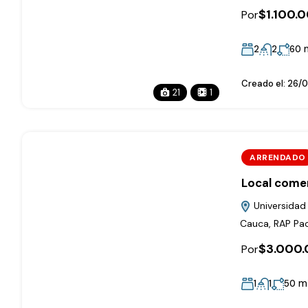
$1.100.
Por
2
2
60
Creado el:
26/0
21
1
ARRENDADO
Local comer
Universidad d
Cauca, RAP Pac
$3.000
Por
m
1
1
50