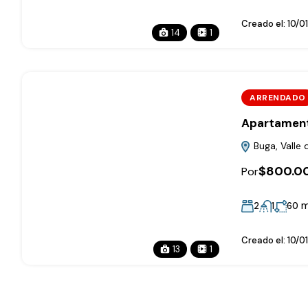
Creado el:
10/0
14
1
ARRENDADO
Apartament
Buga, Valle 
$800.0
Por
m
2
1
60
Creado el:
10/0
13
1