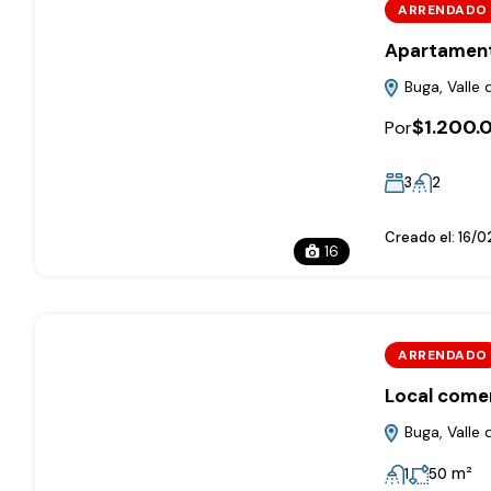
ARRENDADO
Apartament
Buga, Valle 
$1.200.
Por
3
2
Creado el:
16/0
16
ARRENDADO
Local comer
Buga, Valle 
m²
1
50