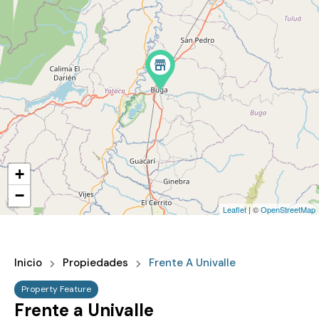
+
−
Leaflet
| ©
OpenStreetMap
Inicio
Propiedades
Frente A Univalle
Property Feature
Frente a Univalle