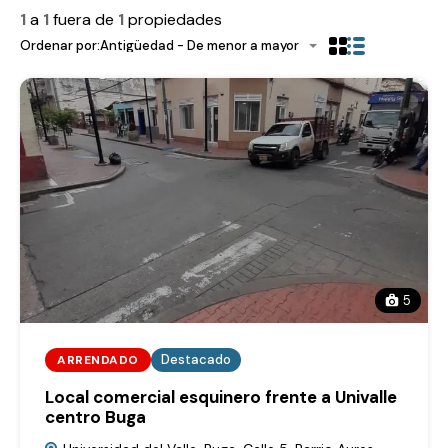
1
a
1
fuera de
1
propiedades
Ordenar por:
Antigüedad - De menor a mayor
5
Destacado
ARRENDADO
Local comercial esquinero frente a Univalle
centro Buga