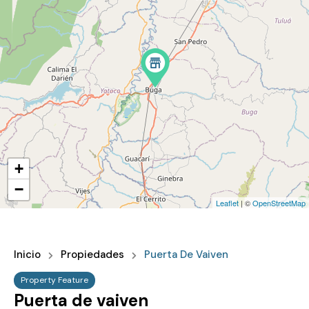
+
−
Leaflet
| ©
OpenStreetMap
Inicio
Propiedades
Puerta De Vaiven
Property Feature
Puerta de vaiven