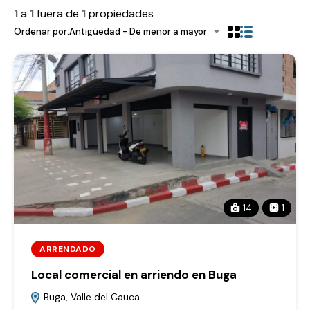
1
a
1
fuera de
1
propiedades
Ordenar por:
Antigüedad - De menor a mayor
14
1
ARRENDADO
Local comercial en arriendo en Buga
Buga, Valle del Cauca