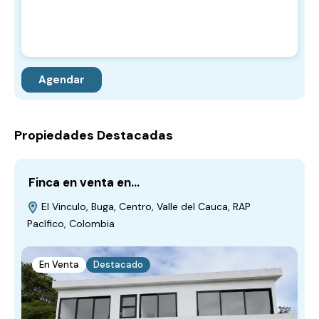
Propiedades Destacadas
Finca en venta en…
L
El Vinculo, Buga, Centro, Valle del Cauca, RAP
Pacífico, Colombia
B
C
En Venta
Destacado