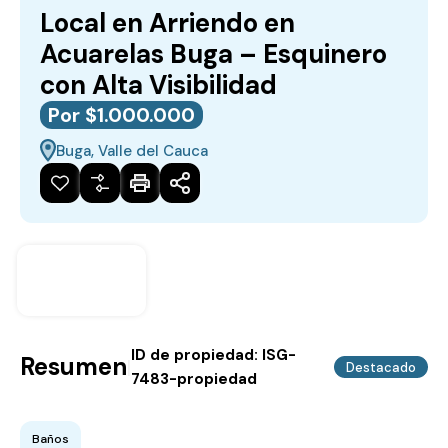
Local en Arriendo en
Acuarelas Buga – Esquinero
con Alta Visibilidad
Por $1.000.000
Buga, Valle del Cauca
ID de propiedad:
ISG-
Resumen
|
Destacado
7483-propiedad
Baños